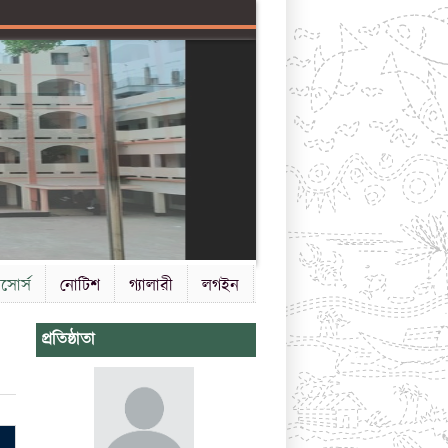
িসোর্স
নোটিশ
গ্যালারী
লগইন
প্রতিষ্ঠাতা