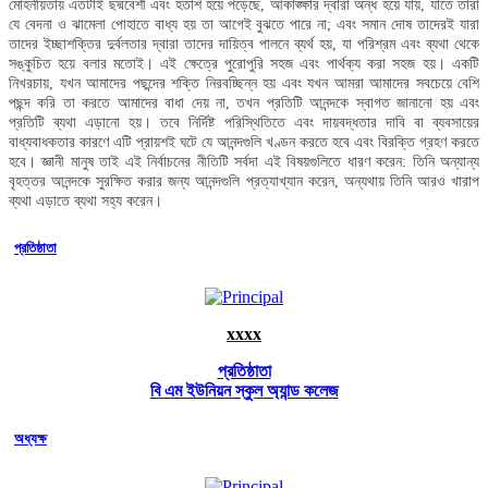
মোহনীয়তায় এতটাই ছদ্মবেশী এবং হতাশ হয়ে পড়েছে, আকাঙ্ক্ষার দ্বারা অন্ধ হয়ে যায়, যাতে তারা
যে বেদনা ও ঝামেলা পোহাতে বাধ্য হয় তা আগেই বুঝতে পারে না; এবং সমান দোষ তাদেরই যারা
তাদের ইচ্ছাশক্তির দুর্বলতার দ্বারা তাদের দায়িত্ব পালনে ব্যর্থ হয়, যা পরিশ্রম এবং ব্যথা থেকে
সঙ্কুচিত হয়ে বলার মতোই। এই ক্ষেত্রে পুরোপুরি সহজ এবং পার্থক্য করা সহজ হয়। একটি
নিখরচায়, যখন আমাদের পছন্দের শক্তি নিরবচ্ছিন্ন হয় এবং যখন আমরা আমাদের সবচেয়ে বেশি
পছন্দ করি তা করতে আমাদের বাধা দেয় না, তখন প্রতিটি আনন্দকে স্বাগত জানানো হয় এবং
প্রতিটি ব্যথা এড়ানো হয়। তবে নির্দিষ্ট পরিস্থিতিতে এবং দায়বদ্ধতার দাবি বা ব্যবসায়ের
বাধ্যবাধকতার কারণে এটি প্রায়শই ঘটে যে আনন্দগুলি খণ্ডন করতে হবে এবং বিরক্তি গ্রহণ করতে
হবে। জ্ঞানী মানুষ তাই এই নির্বাচনের নীতিটি সর্বদা এই বিষয়গুলিতে ধারণ করেন: তিনি অন্যান্য
বৃহত্তর আনন্দকে সুরক্ষিত করার জন্য আনন্দগুলি প্রত্যাখ্যান করেন, অন্যথায় তিনি আরও খারাপ
ব্যথা এড়াতে ব্যথা সহ্য করেন।
প্রতিষ্ঠাতা
xxxx
প্রতিষ্ঠাতা
বি এম ইউনিয়ন স্কুল অ্যান্ড কলেজ
অধ্যক্ষ