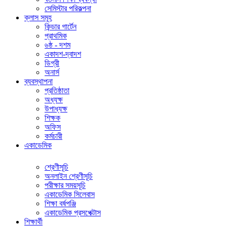
সেমিস্টার পরিকল্পনা
ক্লাস সমূহ
কিন্ডার গার্টেন
প্রাথমিক
৬ষ্ঠ - দশম
একাদশ-দ্বাদশ
ডিগ্রী
অনার্স
ব্যবস্থাপনা
প্রতিষ্ঠাতা
অধ্যক্ষ
উপাধ্যক্ষ
শিক্ষক
অফিস
কর্মচারী
একাডেমিক
শ্রেণীসূচি
অনলাইন শ্রেণীসূচি
পরীক্ষার সময়সূচি
একাডেমিক সিলেবাস
শিক্ষা বর্ষপঞ্জি
একাডেমিক প্রসপেক্টাস
শিক্ষার্থী