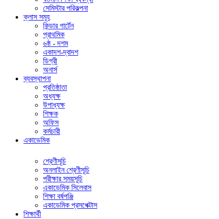
সেমিস্টার পরিকল্পনা
ক্লাস সমূহ
কিন্ডার গার্টেন
প্রাথমিক
৬ষ্ঠ - দশম
একাদশ-দ্বাদশ
ডিগ্রী
অনার্স
ব্যবস্থাপনা
প্রতিষ্ঠাতা
অধ্যক্ষ
উপাধ্যক্ষ
শিক্ষক
অফিস
কর্মচারী
একাডেমিক
শ্রেণীসূচি
অনলাইন শ্রেণীসূচি
পরীক্ষার সময়সূচি
একাডেমিক সিলেবাস
শিক্ষা বর্ষপঞ্জি
একাডেমিক প্রসপেক্টাস
শিক্ষার্থী