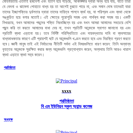
মোহনীয়তায় এতটাই ছদ্মবেশী এবং হতাশ হয়ে পড়েছে, আকাঙ্ক্ষার দ্বারা অন্ধ হয়ে যায়, যাতে তারা
যে বেদনা ও ঝামেলা পোহাতে বাধ্য হয় তা আগেই বুঝতে পারে না; এবং সমান দোষ তাদেরই যারা
তাদের ইচ্ছাশক্তির দুর্বলতার দ্বারা তাদের দায়িত্ব পালনে ব্যর্থ হয়, যা পরিশ্রম এবং ব্যথা থেকে
সঙ্কুচিত হয়ে বলার মতোই। এই ক্ষেত্রে পুরোপুরি সহজ এবং পার্থক্য করা সহজ হয়। একটি
নিখরচায়, যখন আমাদের পছন্দের শক্তি নিরবচ্ছিন্ন হয় এবং যখন আমরা আমাদের সবচেয়ে বেশি
পছন্দ করি তা করতে আমাদের বাধা দেয় না, তখন প্রতিটি আনন্দকে স্বাগত জানানো হয় এবং
প্রতিটি ব্যথা এড়ানো হয়। তবে নির্দিষ্ট পরিস্থিতিতে এবং দায়বদ্ধতার দাবি বা ব্যবসায়ের
বাধ্যবাধকতার কারণে এটি প্রায়শই ঘটে যে আনন্দগুলি খণ্ডন করতে হবে এবং বিরক্তি গ্রহণ করতে
হবে। জ্ঞানী মানুষ তাই এই নির্বাচনের নীতিটি সর্বদা এই বিষয়গুলিতে ধারণ করেন: তিনি অন্যান্য
বৃহত্তর আনন্দকে সুরক্ষিত করার জন্য আনন্দগুলি প্রত্যাখ্যান করেন, অন্যথায় তিনি আরও খারাপ
ব্যথা এড়াতে ব্যথা সহ্য করেন।
প্রতিষ্ঠাতা
xxxx
প্রতিষ্ঠাতা
বি এম ইউনিয়ন স্কুল অ্যান্ড কলেজ
অধ্যক্ষ