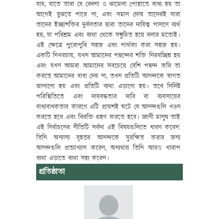
যায়, যাতে তারা যে বেদনা ও ঝামেলা পোহাতে বাধ্য হয় তা
আগেই বুঝতে পারে না; এবং সমান দোষ তাদেরই যারা
তাদের ইচ্ছাশক্তির দুর্বলতার দ্বারা তাদের দায়িত্ব পালনে ব্যর্থ
হয়, যা পরিশ্রম এবং ব্যথা থেকে সঙ্কুচিত হয়ে বলার মতোই।
এই ক্ষেত্রে পুরোপুরি সহজ এবং পার্থক্য করা সহজ হয়।
একটি নিখরচায়, যখন আমাদের পছন্দের শক্তি নিরবচ্ছিন্ন হয়
এবং যখন আমরা আমাদের সবচেয়ে বেশি পছন্দ করি তা
করতে আমাদের বাধা দেয় না, তখন প্রতিটি আনন্দকে স্বাগত
জানানো হয় এবং প্রতিটি ব্যথা এড়ানো হয়। তবে নির্দিষ্ট
পরিস্থিতিতে এবং দায়বদ্ধতার দাবি বা ব্যবসায়ের
বাধ্যবাধকতার কারণে এটি প্রায়শই ঘটে যে আনন্দগুলি খণ্ডন
করতে হবে এবং বিরক্তি গ্রহণ করতে হবে। জ্ঞানী মানুষ তাই
এই নির্বাচনের নীতিটি সর্বদা এই বিষয়গুলিতে ধারণ করেন:
তিনি অন্যান্য বৃহত্তর আনন্দকে সুরক্ষিত করার জন্য
আনন্দগুলি প্রত্যাখ্যান করেন, অন্যথায় তিনি আরও খারাপ
ব্যথা এড়াতে ব্যথা সহ্য করেন।
প্রতিষ্ঠাতা