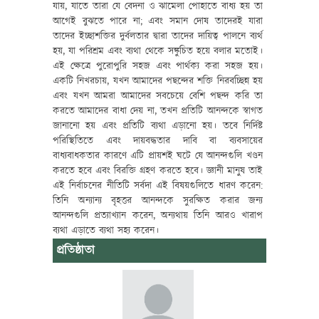
যায়, যাতে তারা যে বেদনা ও ঝামেলা পোহাতে বাধ্য হয় তা
আগেই বুঝতে পারে না; এবং সমান দোষ তাদেরই যারা
তাদের ইচ্ছাশক্তির দুর্বলতার দ্বারা তাদের দায়িত্ব পালনে ব্যর্থ
হয়, যা পরিশ্রম এবং ব্যথা থেকে সঙ্কুচিত হয়ে বলার মতোই।
এই ক্ষেত্রে পুরোপুরি সহজ এবং পার্থক্য করা সহজ হয়।
একটি নিখরচায়, যখন আমাদের পছন্দের শক্তি নিরবচ্ছিন্ন হয়
এবং যখন আমরা আমাদের সবচেয়ে বেশি পছন্দ করি তা
করতে আমাদের বাধা দেয় না, তখন প্রতিটি আনন্দকে স্বাগত
জানানো হয় এবং প্রতিটি ব্যথা এড়ানো হয়। তবে নির্দিষ্ট
পরিস্থিতিতে এবং দায়বদ্ধতার দাবি বা ব্যবসায়ের
বাধ্যবাধকতার কারণে এটি প্রায়শই ঘটে যে আনন্দগুলি খণ্ডন
করতে হবে এবং বিরক্তি গ্রহণ করতে হবে। জ্ঞানী মানুষ তাই
এই নির্বাচনের নীতিটি সর্বদা এই বিষয়গুলিতে ধারণ করেন:
তিনি অন্যান্য বৃহত্তর আনন্দকে সুরক্ষিত করার জন্য
আনন্দগুলি প্রত্যাখ্যান করেন, অন্যথায় তিনি আরও খারাপ
ব্যথা এড়াতে ব্যথা সহ্য করেন।
প্রতিষ্ঠাতা