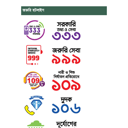
জরুরি হটলাইন