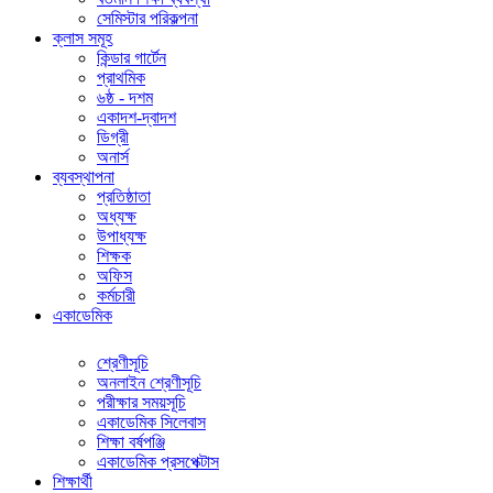
সেমিস্টার পরিকল্পনা
ক্লাস সমূহ
কিন্ডার গার্টেন
প্রাথমিক
৬ষ্ঠ - দশম
একাদশ-দ্বাদশ
ডিগ্রী
অনার্স
ব্যবস্থাপনা
প্রতিষ্ঠাতা
অধ্যক্ষ
উপাধ্যক্ষ
শিক্ষক
অফিস
কর্মচারী
একাডেমিক
শ্রেণীসূচি
অনলাইন শ্রেণীসূচি
পরীক্ষার সময়সূচি
একাডেমিক সিলেবাস
শিক্ষা বর্ষপঞ্জি
একাডেমিক প্রসপেক্টাস
শিক্ষার্থী