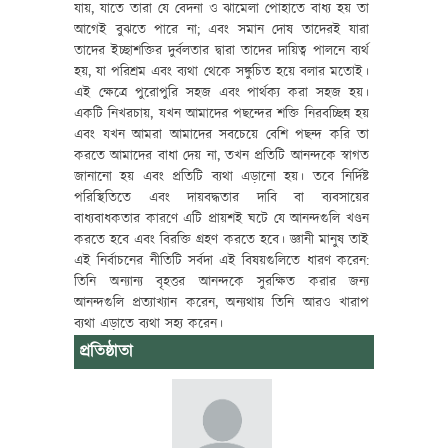
যায়, যাতে তারা যে বেদনা ও ঝামেলা পোহাতে বাধ্য হয় তা
আগেই বুঝতে পারে না; এবং সমান দোষ তাদেরই যারা
তাদের ইচ্ছাশক্তির দুর্বলতার দ্বারা তাদের দায়িত্ব পালনে ব্যর্থ
হয়, যা পরিশ্রম এবং ব্যথা থেকে সঙ্কুচিত হয়ে বলার মতোই।
এই ক্ষেত্রে পুরোপুরি সহজ এবং পার্থক্য করা সহজ হয়।
একটি নিখরচায়, যখন আমাদের পছন্দের শক্তি নিরবচ্ছিন্ন হয়
এবং যখন আমরা আমাদের সবচেয়ে বেশি পছন্দ করি তা
করতে আমাদের বাধা দেয় না, তখন প্রতিটি আনন্দকে স্বাগত
জানানো হয় এবং প্রতিটি ব্যথা এড়ানো হয়। তবে নির্দিষ্ট
পরিস্থিতিতে এবং দায়বদ্ধতার দাবি বা ব্যবসায়ের
বাধ্যবাধকতার কারণে এটি প্রায়শই ঘটে যে আনন্দগুলি খণ্ডন
করতে হবে এবং বিরক্তি গ্রহণ করতে হবে। জ্ঞানী মানুষ তাই
এই নির্বাচনের নীতিটি সর্বদা এই বিষয়গুলিতে ধারণ করেন:
তিনি অন্যান্য বৃহত্তর আনন্দকে সুরক্ষিত করার জন্য
আনন্দগুলি প্রত্যাখ্যান করেন, অন্যথায় তিনি আরও খারাপ
ব্যথা এড়াতে ব্যথা সহ্য করেন।
প্রতিষ্ঠাতা