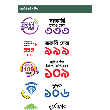
জরুরি হটলাইন