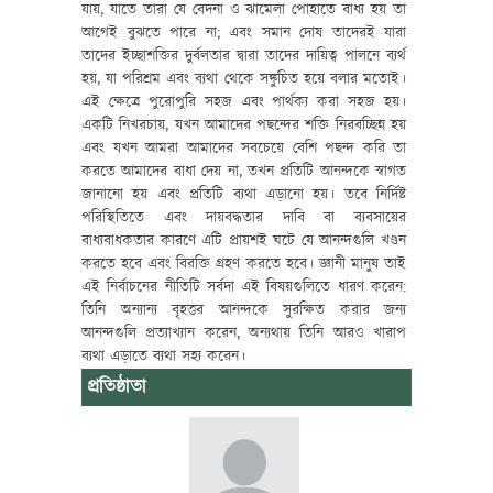
যায়, যাতে তারা যে বেদনা ও ঝামেলা পোহাতে বাধ্য হয় তা
আগেই বুঝতে পারে না; এবং সমান দোষ তাদেরই যারা
তাদের ইচ্ছাশক্তির দুর্বলতার দ্বারা তাদের দায়িত্ব পালনে ব্যর্থ
হয়, যা পরিশ্রম এবং ব্যথা থেকে সঙ্কুচিত হয়ে বলার মতোই।
এই ক্ষেত্রে পুরোপুরি সহজ এবং পার্থক্য করা সহজ হয়।
একটি নিখরচায়, যখন আমাদের পছন্দের শক্তি নিরবচ্ছিন্ন হয়
এবং যখন আমরা আমাদের সবচেয়ে বেশি পছন্দ করি তা
করতে আমাদের বাধা দেয় না, তখন প্রতিটি আনন্দকে স্বাগত
জানানো হয় এবং প্রতিটি ব্যথা এড়ানো হয়। তবে নির্দিষ্ট
পরিস্থিতিতে এবং দায়বদ্ধতার দাবি বা ব্যবসায়ের
বাধ্যবাধকতার কারণে এটি প্রায়শই ঘটে যে আনন্দগুলি খণ্ডন
করতে হবে এবং বিরক্তি গ্রহণ করতে হবে। জ্ঞানী মানুষ তাই
এই নির্বাচনের নীতিটি সর্বদা এই বিষয়গুলিতে ধারণ করেন:
তিনি অন্যান্য বৃহত্তর আনন্দকে সুরক্ষিত করার জন্য
আনন্দগুলি প্রত্যাখ্যান করেন, অন্যথায় তিনি আরও খারাপ
ব্যথা এড়াতে ব্যথা সহ্য করেন।
প্রতিষ্ঠাতা