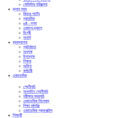
সেমিস্টার পরিকল্পনা
ক্লাস সমূহ
কিন্ডার গার্টেন
প্রাথমিক
৬ষ্ঠ - দশম
একাদশ-দ্বাদশ
ডিগ্রী
অনার্স
ব্যবস্থাপনা
প্রতিষ্ঠাতা
অধ্যক্ষ
উপাধ্যক্ষ
শিক্ষক
অফিস
কর্মচারী
একাডেমিক
শ্রেণীসূচি
অনলাইন শ্রেণীসূচি
পরীক্ষার সময়সূচি
একাডেমিক সিলেবাস
শিক্ষা বর্ষপঞ্জি
একাডেমিক প্রসপেক্টাস
শিক্ষার্থী