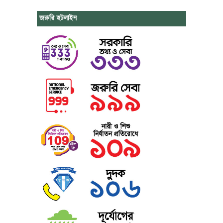
জরুরি হটলাইন