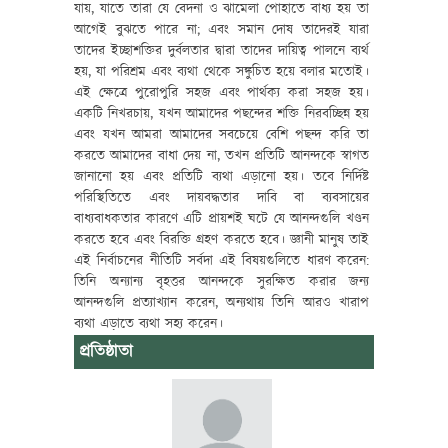
যায়, যাতে তারা যে বেদনা ও ঝামেলা পোহাতে বাধ্য হয় তা
আগেই বুঝতে পারে না; এবং সমান দোষ তাদেরই যারা
তাদের ইচ্ছাশক্তির দুর্বলতার দ্বারা তাদের দায়িত্ব পালনে ব্যর্থ
হয়, যা পরিশ্রম এবং ব্যথা থেকে সঙ্কুচিত হয়ে বলার মতোই।
এই ক্ষেত্রে পুরোপুরি সহজ এবং পার্থক্য করা সহজ হয়।
একটি নিখরচায়, যখন আমাদের পছন্দের শক্তি নিরবচ্ছিন্ন হয়
এবং যখন আমরা আমাদের সবচেয়ে বেশি পছন্দ করি তা
করতে আমাদের বাধা দেয় না, তখন প্রতিটি আনন্দকে স্বাগত
জানানো হয় এবং প্রতিটি ব্যথা এড়ানো হয়। তবে নির্দিষ্ট
পরিস্থিতিতে এবং দায়বদ্ধতার দাবি বা ব্যবসায়ের
বাধ্যবাধকতার কারণে এটি প্রায়শই ঘটে যে আনন্দগুলি খণ্ডন
করতে হবে এবং বিরক্তি গ্রহণ করতে হবে। জ্ঞানী মানুষ তাই
এই নির্বাচনের নীতিটি সর্বদা এই বিষয়গুলিতে ধারণ করেন:
তিনি অন্যান্য বৃহত্তর আনন্দকে সুরক্ষিত করার জন্য
আনন্দগুলি প্রত্যাখ্যান করেন, অন্যথায় তিনি আরও খারাপ
ব্যথা এড়াতে ব্যথা সহ্য করেন।
প্রতিষ্ঠাতা