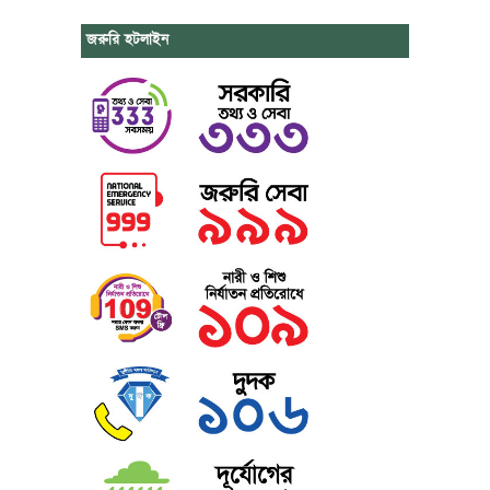
জরুরি হটলাইন