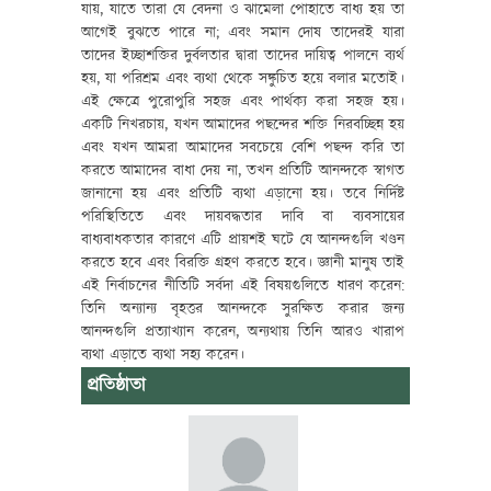
যায়, যাতে তারা যে বেদনা ও ঝামেলা পোহাতে বাধ্য হয় তা
আগেই বুঝতে পারে না; এবং সমান দোষ তাদেরই যারা
তাদের ইচ্ছাশক্তির দুর্বলতার দ্বারা তাদের দায়িত্ব পালনে ব্যর্থ
হয়, যা পরিশ্রম এবং ব্যথা থেকে সঙ্কুচিত হয়ে বলার মতোই।
এই ক্ষেত্রে পুরোপুরি সহজ এবং পার্থক্য করা সহজ হয়।
একটি নিখরচায়, যখন আমাদের পছন্দের শক্তি নিরবচ্ছিন্ন হয়
এবং যখন আমরা আমাদের সবচেয়ে বেশি পছন্দ করি তা
করতে আমাদের বাধা দেয় না, তখন প্রতিটি আনন্দকে স্বাগত
জানানো হয় এবং প্রতিটি ব্যথা এড়ানো হয়। তবে নির্দিষ্ট
পরিস্থিতিতে এবং দায়বদ্ধতার দাবি বা ব্যবসায়ের
বাধ্যবাধকতার কারণে এটি প্রায়শই ঘটে যে আনন্দগুলি খণ্ডন
করতে হবে এবং বিরক্তি গ্রহণ করতে হবে। জ্ঞানী মানুষ তাই
এই নির্বাচনের নীতিটি সর্বদা এই বিষয়গুলিতে ধারণ করেন:
তিনি অন্যান্য বৃহত্তর আনন্দকে সুরক্ষিত করার জন্য
আনন্দগুলি প্রত্যাখ্যান করেন, অন্যথায় তিনি আরও খারাপ
ব্যথা এড়াতে ব্যথা সহ্য করেন।
প্রতিষ্ঠাতা