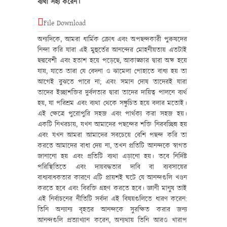
ব্যথা সহ্য করেন।
File Download
অন্যদিকে, আমরা ধার্মিক ক্রোধ এবং অপছন্দকারী পুরুষদের
নিন্দা করি যারা এই মুহুর্তের আনন্দের মোহনীয়তায় এতটাই
ছদ্মবেশী এবং হতাশ হয়ে পড়েছে, আকাঙ্ক্ষার দ্বারা অন্ধ হয়ে
যায়, যাতে তারা যে বেদনা ও ঝামেলা পোহাতে বাধ্য হয় তা
আগেই বুঝতে পারে না; এবং সমান দোষ তাদেরই যারা
তাদের ইচ্ছাশক্তির দুর্বলতার দ্বারা তাদের দায়িত্ব পালনে ব্যর্থ
হয়, যা পরিশ্রম এবং ব্যথা থেকে সঙ্কুচিত হয়ে বলার মতোই।
এই ক্ষেত্রে পুরোপুরি সহজ এবং পার্থক্য করা সহজ হয়।
একটি নিখরচায়, যখন আমাদের পছন্দের শক্তি নিরবচ্ছিন্ন হয়
এবং যখন আমরা আমাদের সবচেয়ে বেশি পছন্দ করি তা
করতে আমাদের বাধা দেয় না, তখন প্রতিটি আনন্দকে স্বাগত
জানানো হয় এবং প্রতিটি ব্যথা এড়ানো হয়। তবে নির্দিষ্ট
পরিস্থিতিতে এবং দায়বদ্ধতার দাবি বা ব্যবসায়ের
বাধ্যবাধকতার কারণে এটি প্রায়শই ঘটে যে আনন্দগুলি খণ্ডন
করতে হবে এবং বিরক্তি গ্রহণ করতে হবে। জ্ঞানী মানুষ তাই
এই নির্বাচনের নীতিটি সর্বদা এই বিষয়গুলিতে ধারণ করেন:
তিনি অন্যান্য বৃহত্তর আনন্দকে সুরক্ষিত করার জন্য
আনন্দগুলি প্রত্যাখ্যান করেন, অন্যথায় তিনি আরও খারাপ