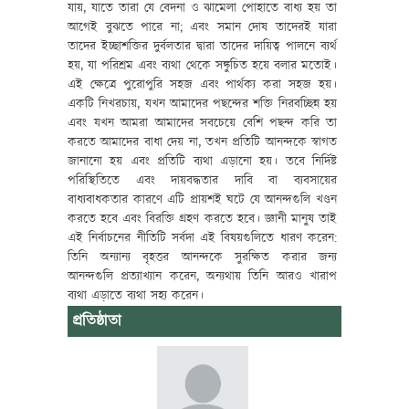
যায়, যাতে তারা যে বেদনা ও ঝামেলা পোহাতে বাধ্য হয় তা
আগেই বুঝতে পারে না; এবং সমান দোষ তাদেরই যারা
তাদের ইচ্ছাশক্তির দুর্বলতার দ্বারা তাদের দায়িত্ব পালনে ব্যর্থ
হয়, যা পরিশ্রম এবং ব্যথা থেকে সঙ্কুচিত হয়ে বলার মতোই।
এই ক্ষেত্রে পুরোপুরি সহজ এবং পার্থক্য করা সহজ হয়।
একটি নিখরচায়, যখন আমাদের পছন্দের শক্তি নিরবচ্ছিন্ন হয়
এবং যখন আমরা আমাদের সবচেয়ে বেশি পছন্দ করি তা
করতে আমাদের বাধা দেয় না, তখন প্রতিটি আনন্দকে স্বাগত
জানানো হয় এবং প্রতিটি ব্যথা এড়ানো হয়। তবে নির্দিষ্ট
পরিস্থিতিতে এবং দায়বদ্ধতার দাবি বা ব্যবসায়ের
বাধ্যবাধকতার কারণে এটি প্রায়শই ঘটে যে আনন্দগুলি খণ্ডন
করতে হবে এবং বিরক্তি গ্রহণ করতে হবে। জ্ঞানী মানুষ তাই
এই নির্বাচনের নীতিটি সর্বদা এই বিষয়গুলিতে ধারণ করেন:
তিনি অন্যান্য বৃহত্তর আনন্দকে সুরক্ষিত করার জন্য
আনন্দগুলি প্রত্যাখ্যান করেন, অন্যথায় তিনি আরও খারাপ
ব্যথা এড়াতে ব্যথা সহ্য করেন।
প্রতিষ্ঠাতা