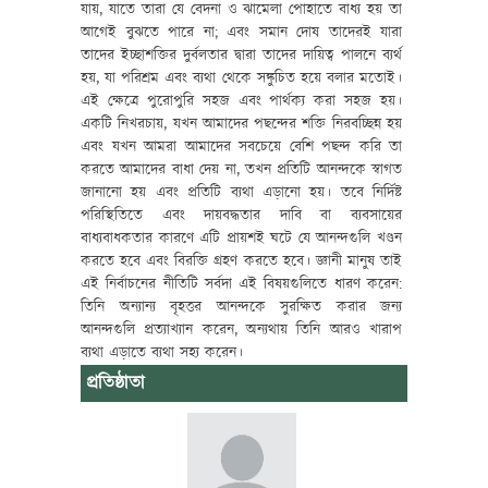
যায়, যাতে তারা যে বেদনা ও ঝামেলা পোহাতে বাধ্য হয় তা
আগেই বুঝতে পারে না; এবং সমান দোষ তাদেরই যারা
তাদের ইচ্ছাশক্তির দুর্বলতার দ্বারা তাদের দায়িত্ব পালনে ব্যর্থ
হয়, যা পরিশ্রম এবং ব্যথা থেকে সঙ্কুচিত হয়ে বলার মতোই।
এই ক্ষেত্রে পুরোপুরি সহজ এবং পার্থক্য করা সহজ হয়।
একটি নিখরচায়, যখন আমাদের পছন্দের শক্তি নিরবচ্ছিন্ন হয়
এবং যখন আমরা আমাদের সবচেয়ে বেশি পছন্দ করি তা
করতে আমাদের বাধা দেয় না, তখন প্রতিটি আনন্দকে স্বাগত
জানানো হয় এবং প্রতিটি ব্যথা এড়ানো হয়। তবে নির্দিষ্ট
পরিস্থিতিতে এবং দায়বদ্ধতার দাবি বা ব্যবসায়ের
বাধ্যবাধকতার কারণে এটি প্রায়শই ঘটে যে আনন্দগুলি খণ্ডন
করতে হবে এবং বিরক্তি গ্রহণ করতে হবে। জ্ঞানী মানুষ তাই
এই নির্বাচনের নীতিটি সর্বদা এই বিষয়গুলিতে ধারণ করেন:
তিনি অন্যান্য বৃহত্তর আনন্দকে সুরক্ষিত করার জন্য
আনন্দগুলি প্রত্যাখ্যান করেন, অন্যথায় তিনি আরও খারাপ
ব্যথা এড়াতে ব্যথা সহ্য করেন।
প্রতিষ্ঠাতা