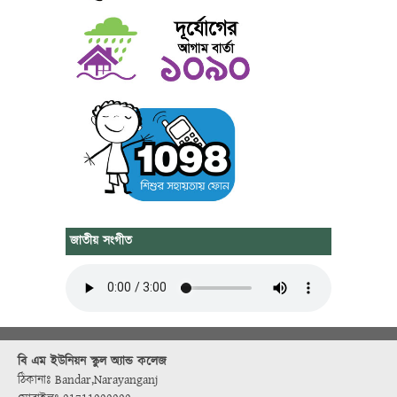
জাতীয় সংগীত
বি এম ইউনিয়ন স্কুল অ্যান্ড কলেজ
ঠিকানাঃ Bandar,Narayanganj