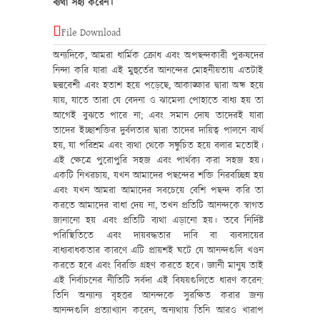
ব্যথা সহ্য করেন।
File Download
অন্যদিকে, আমরা ধার্মিক ক্রোধ এবং অপছন্দকারী পুরুষদের
নিন্দা করি যারা এই মুহুর্তের আনন্দের মোহনীয়তায় এতটাই
ছদ্মবেশী এবং হতাশ হয়ে পড়েছে, আকাঙ্ক্ষার দ্বারা অন্ধ হয়ে
যায়, যাতে তারা যে বেদনা ও ঝামেলা পোহাতে বাধ্য হয় তা
আগেই বুঝতে পারে না; এবং সমান দোষ তাদেরই যারা
তাদের ইচ্ছাশক্তির দুর্বলতার দ্বারা তাদের দায়িত্ব পালনে ব্যর্থ
হয়, যা পরিশ্রম এবং ব্যথা থেকে সঙ্কুচিত হয়ে বলার মতোই।
এই ক্ষেত্রে পুরোপুরি সহজ এবং পার্থক্য করা সহজ হয়।
একটি নিখরচায়, যখন আমাদের পছন্দের শক্তি নিরবচ্ছিন্ন হয়
এবং যখন আমরা আমাদের সবচেয়ে বেশি পছন্দ করি তা
করতে আমাদের বাধা দেয় না, তখন প্রতিটি আনন্দকে স্বাগত
জানানো হয় এবং প্রতিটি ব্যথা এড়ানো হয়। তবে নির্দিষ্ট
পরিস্থিতিতে এবং দায়বদ্ধতার দাবি বা ব্যবসায়ের
বাধ্যবাধকতার কারণে এটি প্রায়শই ঘটে যে আনন্দগুলি খণ্ডন
করতে হবে এবং বিরক্তি গ্রহণ করতে হবে। জ্ঞানী মানুষ তাই
এই নির্বাচনের নীতিটি সর্বদা এই বিষয়গুলিতে ধারণ করেন:
তিনি অন্যান্য বৃহত্তর আনন্দকে সুরক্ষিত করার জন্য
আনন্দগুলি প্রত্যাখ্যান করেন, অন্যথায় তিনি আরও খারাপ